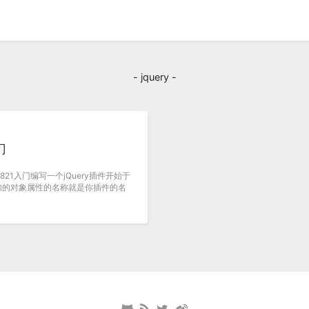
- jquery -
门
ives/4821入门编写一个jQuery插件开始于
此处添加的对象属性的名称就是你插件的名